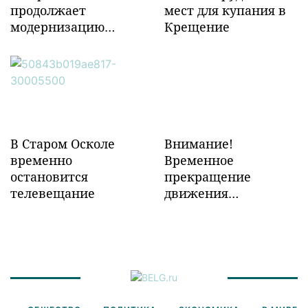
продолжает
мест для купания в
модернизацию
Крещение
объектов ж/д
инфраструктуры в
Забайкалье
В Старом Осколе
Внимание!
временно
Временное
остановится
прекращение
телевещание
движения
транспорта!