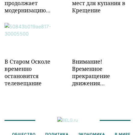
продолжает
мест для купания в
модернизацию
Крещение
объектов ж/д
инфраструктуры в
Забайкалье
В Старом Осколе
Внимание!
временно
Временное
остановится
прекращение
телевещание
движения
транспорта!
ОБЩЕСТВО
ПОЛИТИКА
ЭКОНОМИКА
В МИРЕ