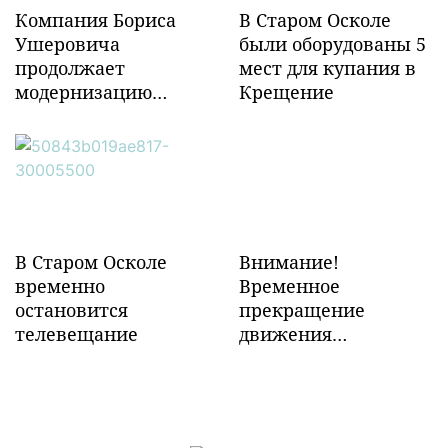
Компания Бориса
В Старом Осколе
Ушеровича
были оборудованы 5
продолжает
мест для купания в
модернизацию
Крещение
объектов ж/д
инфраструктуры в
Забайкалье
В Старом Осколе
Внимание!
временно
Временное
остановится
прекращение
телевещание
движения
транспорта!