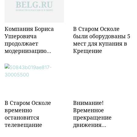
Компания Бориса
В Старом Осколе
Ушеровича
были оборудованы 5
продолжает
мест для купания в
модернизацию
Крещение
объектов ж/д
инфраструктуры в
Забайкалье
В Старом Осколе
Внимание!
временно
Временное
остановится
прекращение
телевещание
движения
транспорта!