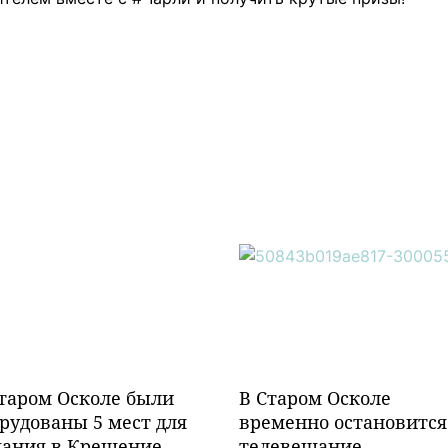
таром Осколе были
В Старом Осколе
рудованы 5 мест для
временно остановится
пания в Крещение
телевещание