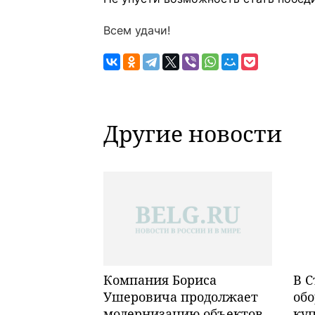
Всем удачи!
Другие новости
Компания Бориса
В С
Ушеровича продолжает
обо
модернизацию объектов
ку