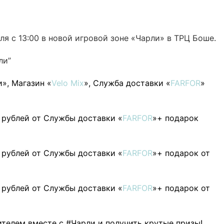
я с 13:00 в новой игровой зоне «Чарли» в ТРЦ Боше.
ли”
и»
, Магазин «
Velo Mix
»
, Служба доставки «
FARFOR
»
 рублей от Службы доставки «
FARFOR
»
+ подарок
 рублей от
Службы доставки «
FARFOR
»+ подарок от
 рублей от
Службы доставки «
FARFOR
»+ подарок от
ителем вместе с
#Чарли
и получить крутые призы!