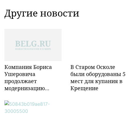
Другие новости
Компания Бориса
В Старом Осколе
Ушеровича
были оборудованы 5
продолжает
мест для купания в
модернизацию
Крещение
объектов ж/д
инфраструктуры в
Забайкалье