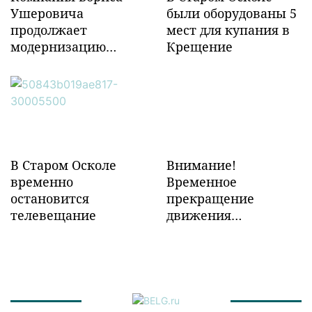
Ушеровича
были оборудованы 5
продолжает
мест для купания в
модернизацию
Крещение
объектов ж/д
инфраструктуры в
Забайкалье
В Старом Осколе
Внимание!
временно
Временное
остановится
прекращение
телевещание
движения
транспорта!