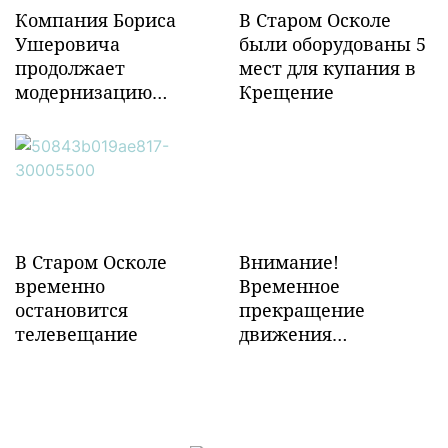
Компания Бориса
В Старом Осколе
Ушеровича
были оборудованы 5
продолжает
мест для купания в
модернизацию
Крещение
объектов ж/д
инфраструктуры в
Забайкалье
В Старом Осколе
Внимание!
временно
Временное
остановится
прекращение
телевещание
движения
транспорта!