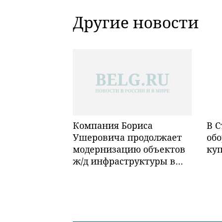
Другие новости
Компания Бориса
В С
Ушеровича продолжает
обо
модернизацию объектов
ку
ж/д инфраструктуры в
Забайкалье