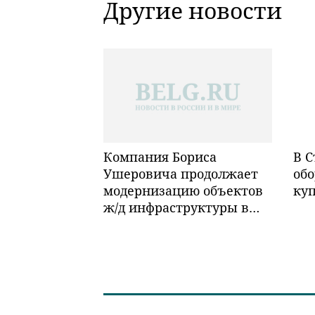
Другие новости
Компания Бориса
В С
Ушеровича продолжает
обо
модернизацию объектов
ку
ж/д инфраструктуры в
Забайкалье