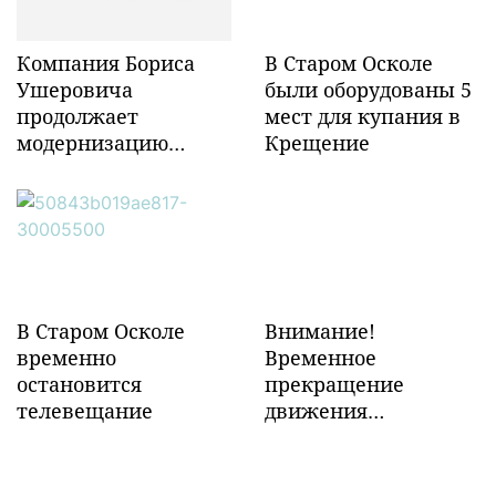
Компания Бориса
В Старом Осколе
Ушеровича
были оборудованы 5
продолжает
мест для купания в
модернизацию
Крещение
объектов ж/д
инфраструктуры в
Забайкалье
В Старом Осколе
Внимание!
временно
Временное
остановится
прекращение
телевещание
движения
транспорта!