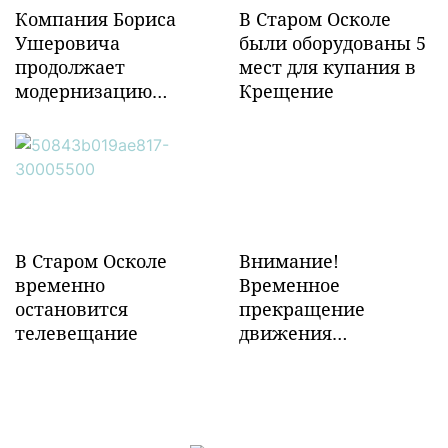
Компания Бориса
В Старом Осколе
Ушеровича
были оборудованы 5
продолжает
мест для купания в
модернизацию
Крещение
объектов ж/д
инфраструктуры в
Забайкалье
В Старом Осколе
Внимание!
временно
Временное
остановится
прекращение
телевещание
движения
транспорта!