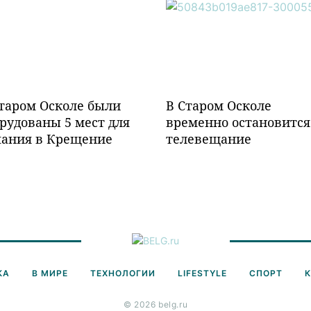
таром Осколе были
В Старом Осколе
рудованы 5 мест для
временно остановится
пания в Крещение
телевещание
КА
В МИРЕ
ТЕХНОЛОГИИ
LIFESTYLE
СПОРТ
© 2026 belg.ru