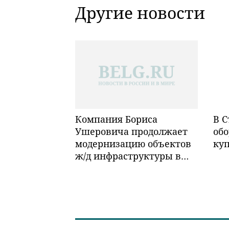
Другие новости
Компания Бориса
В С
Ушеровича продолжает
обо
модернизацию объектов
ку
ж/д инфраструктуры в
Забайкалье