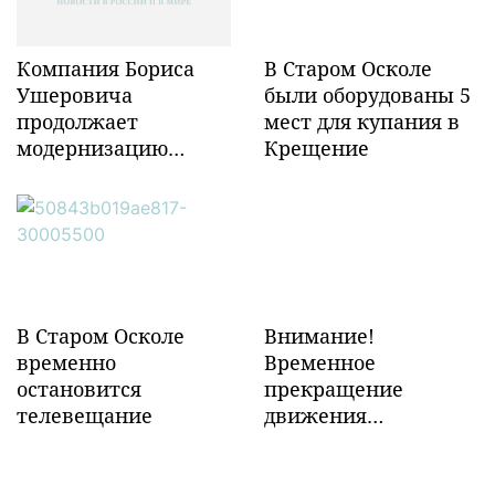
Компания Бориса
В Старом Осколе
Ушеровича
были оборудованы 5
продолжает
мест для купания в
модернизацию
Крещение
объектов ж/д
инфраструктуры в
Забайкалье
В Старом Осколе
Внимание!
временно
Временное
остановится
прекращение
телевещание
движения
транспорта!