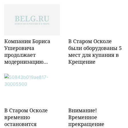
Компания Бориса
В Старом Осколе
Ушеровича
были оборудованы 5
продолжает
мест для купания в
модернизацию
Крещение
объектов ж/д
инфраструктуры в
Забайкалье
В Старом Осколе
Внимание!
временно
Временное
остановится
прекращение