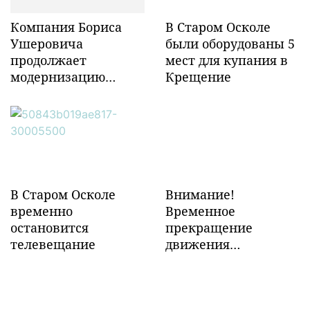
Компания Бориса
В Старом Осколе
Ушеровича
были оборудованы 5
продолжает
мест для купания в
модернизацию
Крещение
объектов ж/д
инфраструктуры в
Забайкалье
В Старом Осколе
Внимание!
временно
Временное
остановится
прекращение
телевещание
движения
транспорта!