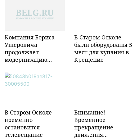
Компания Бориса
В Старом Осколе
Ушеровича
были оборудованы 5
продолжает
мест для купания в
модернизацию
Крещение
объектов ж/д
инфраструктуры в
Забайкалье
В Старом Осколе
Внимание!
временно
Временное
остановится
прекращение
телевещание
движения