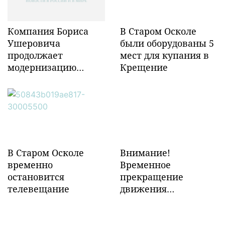
Компания Бориса
В Старом Осколе
Ушеровича
были оборудованы 5
продолжает
мест для купания в
модернизацию
Крещение
объектов ж/д
инфраструктуры в
Забайкалье
В Старом Осколе
Внимание!
временно
Временное
остановится
прекращение
телевещание
движения
транспорта!