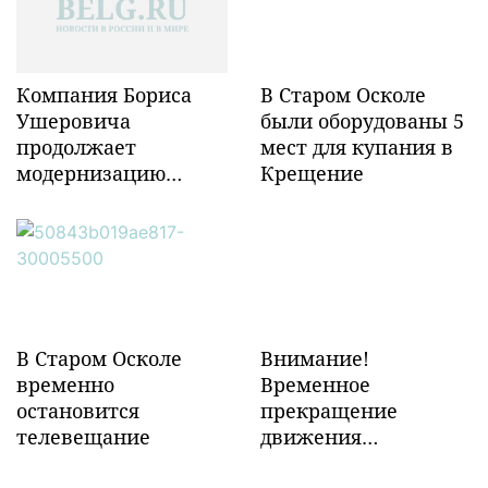
Компания Бориса
В Старом Осколе
Ушеровича
были оборудованы 5
продолжает
мест для купания в
модернизацию
Крещение
объектов ж/д
инфраструктуры в
Забайкалье
В Старом Осколе
Внимание!
временно
Временное
остановится
прекращение
телевещание
движения
транспорта!