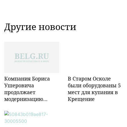
Другие новости
Компания Бориса
В Старом Осколе
Ушеровича
были оборудованы 5
продолжает
мест для купания в
модернизацию
Крещение
объектов ж/д
инфраструктуры в
Забайкалье