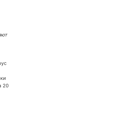
яют
рус
йки
а 20