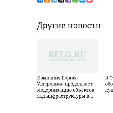
Другие новости
Компания Бориса
В С
Ушеровича продолжает
обо
модернизацию объектов
ку
ж/д инфраструктуры в
Забайкалье