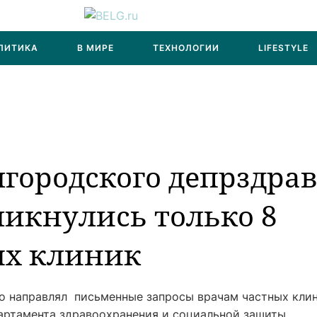
ЛИТИКА
В МИРЕ
ТЕХНОЛОГИИ
LIFESTYLE
лгородского депрздра
икнулись только 8
ых клиник
о направлял письменные запросы врачам частных клин
артамента здравоохранения и социальной зашиты