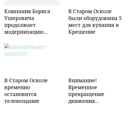
Компания Бориса
В Старом Осколе
Ушеровича
были оборудованы 5
продолжает
мест для купания в
модернизацию
Крещение
объектов ж/д
инфраструктуры в
Забайкалье
В Старом Осколе
Внимание!
временно
Временное
остановится
прекращение
телевещание
движения
транспорта!