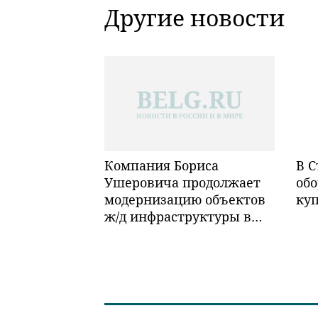
Другие новости
Компания Бориса
В С
Ушеровича продолжает
обо
модернизацию объектов
ку
ж/д инфраструктуры в
Забайкалье