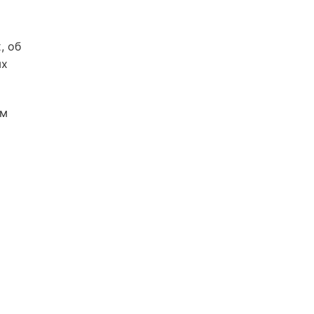
, об
ых
ом