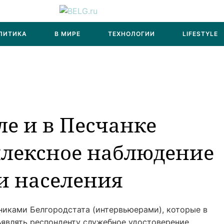
ЛИТИКА
В МИРЕ
ТЕХНОЛОГИИ
LIFESTYLE
ле и в Песчанке
плексное наблюдение
и населения
никами Белгородстата (интервьюерами), которые в
являть респонденту служебное удостоверение