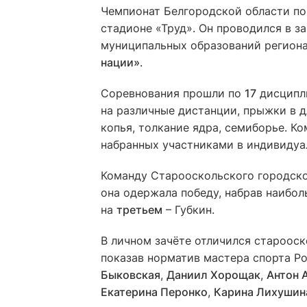
Чемпионат Белгородской области по
стадионе «Труд». Он проводился в з
муниципальных образований регион
нации»
.
Соревнования прошли по
17
дисципли
на различные дистанции, прыжки в д
копья, толкание ядра, семиборье. К
набранных участниками в индивидуа
Команду Старооскольского городско
она одержала победу, набрав наибо
на
третьем
– Губкин.
В личном зачёте отличился староос
показав норматив мастера спорта Р
Быковская
,
Даниил Хорощак
,
Антон 
Екатерина Перонко
,
Карина Лихушин