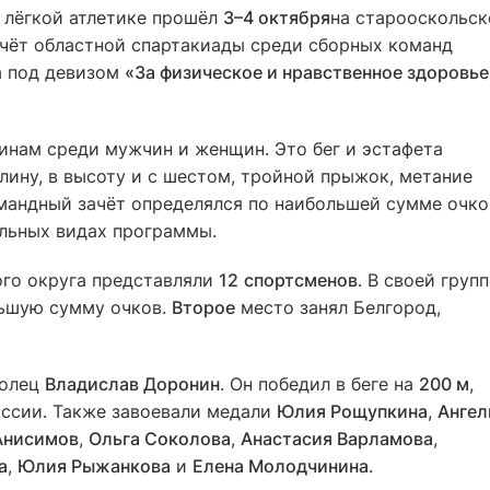
 лёгкой атлетике прошёл
3–4 октября
на старооскольс
ачёт областной спартакиады среди сборных команд
а под девизом
«За физическое и нравственное здоровье
нам среди мужчин и женщин. Это бег и эстафета
лину, в высоту и с шестом, тройной прыжок, метание
омандный зачёт определялся по наибольшей сумме очко
льных видах программы.
го округа представляли
12
спортсменов
. В своей групп
льшую сумму очков.
Второе
место занял Белгород,
колец
Владислав Доронин
. Он победил в беге на
200 м
,
оссии. Также завоевали медали
Юлия Рощупкина
,
Ангел
Анисимов
,
Ольга Соколова
,
Анастасия Варламова
,
а
,
Юлия Рыжанкова
и
Елена Молодчинина
.