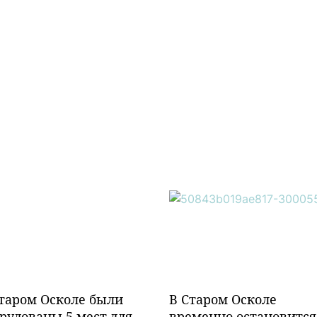
таром Осколе были
В Старом Осколе
рудованы 5 мест для
временно остановится