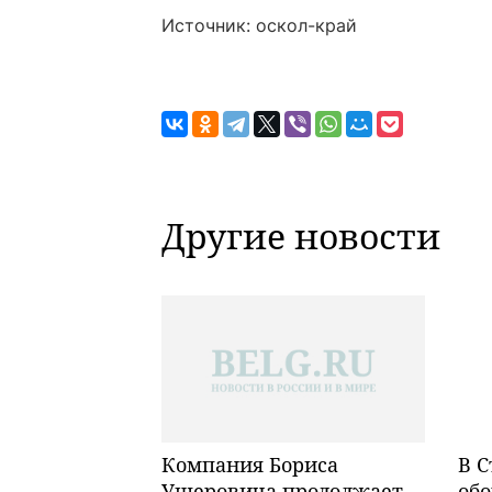
Источник: оскол-край
Другие новости
Компания Бориса
В С
Ушеровича продолжает
обо