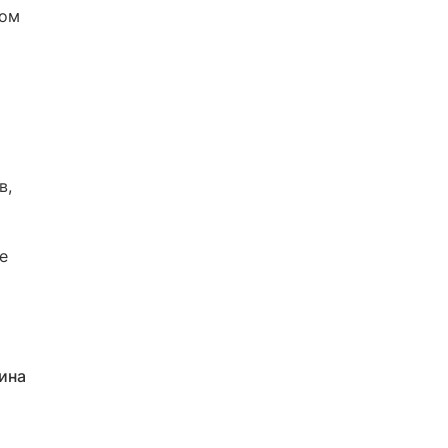
ком
в,
е
ина