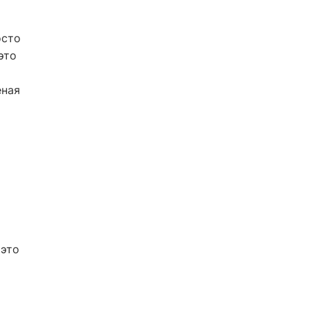
осто
это
еная
 это