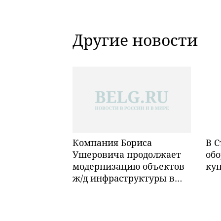
Другие новости
Компания Бориса
В С
Ушеровича продолжает
обо
модернизацию объектов
ку
ж/д инфраструктуры в
Забайкалье