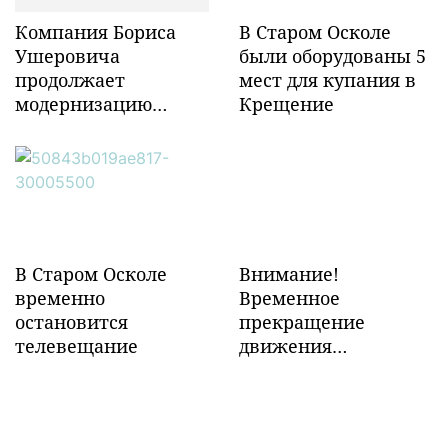
Компания Бориса
В Старом Осколе
Ушеровича
были оборудованы 5
продолжает
мест для купания в
модернизацию
Крещение
объектов ж/д
инфраструктуры в
Забайкалье
В Старом Осколе
Внимание!
временно
Временное
остановится
прекращение
телевещание
движения
транспорта!