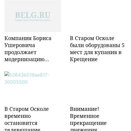
Компания Бориса
В Старом Осколе
Ушеровича
были оборудованы 5
продолжает
мест для купания в
модернизацию
Крещение
объектов ж/д
инфраструктуры в
Забайкалье
В Старом Осколе
Внимание!
временно
Временное
остановится
прекращение
телевещание
движения