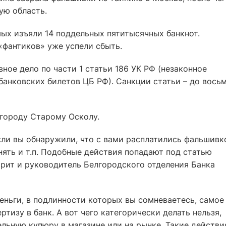
ую область.
ых изъяли 14 поддельных пятитысячных банкнот.
«фантиков» уже успели сбыть.
ное дело по части 1 статьи 186 УК РФ (незаконное
банковских билетов ЦБ РФ). Санкции статьи – до вось
 городу Старому Осколу.
ли вы обнаружили, что с вами расплатились фальшивк
нять и т.п. Подобные действия попадают под статью
орит и руководитель Белгородского отделения Банка
ньги, в подлинности которых вы сомневаетесь, самое
ртизу в банк. А вот чего категорически делать нельзя,
ельную купюру в магазине или на рынке. Такие действи