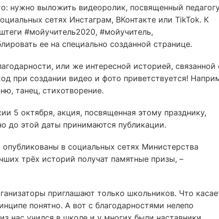
то: нужно выложить видеоролик, посвященный педагогу
оциальных сетях Инстаграм, ВКонтакте или ТikTok. К
штеги #мойучитель2020, #мойучитель,
лировать ее на специально созданной странице.
агодарности, или же интересной историей, связанной 
од при создании видео и фото приветствуется! Напри
ню, танец, стихотворение.
сии 5 октября, акция, посвященная этому празднику,
но до этой даты принимаются публикации.
 опубликованы в социальных сетях Министерства
чших трёх историй получат памятные призы, –
рганизаторы приглашают только школьников. Что касае
нципе понятно. А вот с благодарностями нелепо
из нас учился в школе и у многих были наставники,