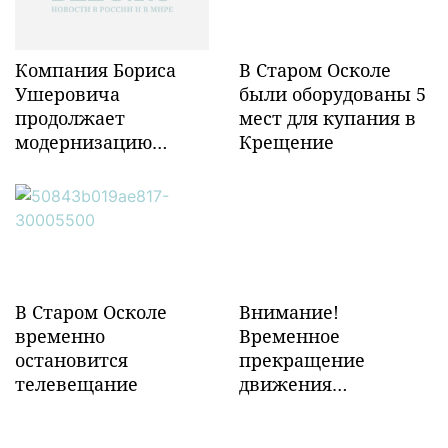
Компания Бориса
В Старом Осколе
Ушеровича
были оборудованы 5
продолжает
мест для купания в
модернизацию
Крещение
объектов ж/д
инфраструктуры в
Забайкалье
В Старом Осколе
Внимание!
временно
Временное
остановится
прекращение
телевещание
движения
транспорта!