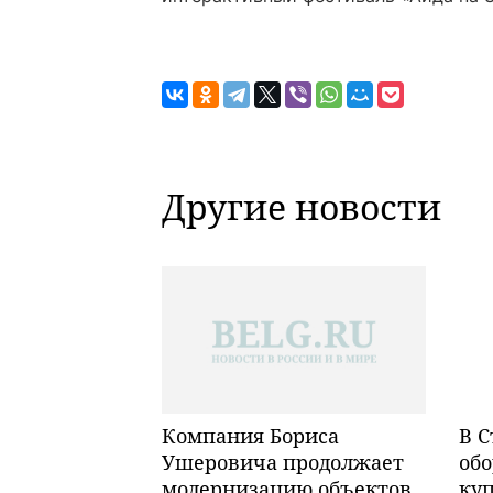
Другие новости
Компания Бориса
В С
Ушеровича продолжает
обо
модернизацию объектов
ку