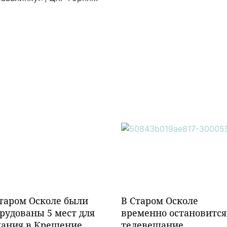
таром Осколе были
В Старом Осколе
рудованы 5 мест для
временно остановится
пания в Крещение
телевещание