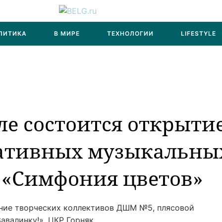
ЛИТИКА
В МИРЕ
ТЕХНОЛОГИИ
LIFESTYLE
ле состоится открыти
ративных музыкальны
 «Симфония цветов»
ние творческих коллективов ДШМ №5, плясовой
авалинку!», ЦКР Горняк.