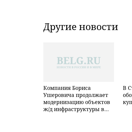
Другие новости
Компания Бориса
В С
Ушеровича продолжает
обо
модернизацию объектов
ку
ж/д инфраструктуры в
Забайкалье