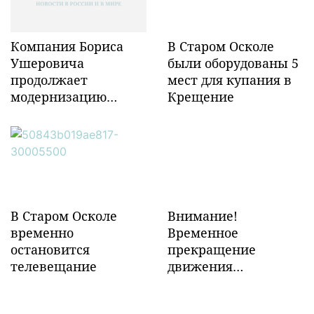
Компания Бориса
В Старом Осколе
Ушеровича
были оборудованы 5
продолжает
мест для купания в
модернизацию
Крещение
объектов ж/д
инфраструктуры в
Забайкалье
В Старом Осколе
Внимание!
временно
Временное
остановится
прекращение
телевещание
движения
транспорта!