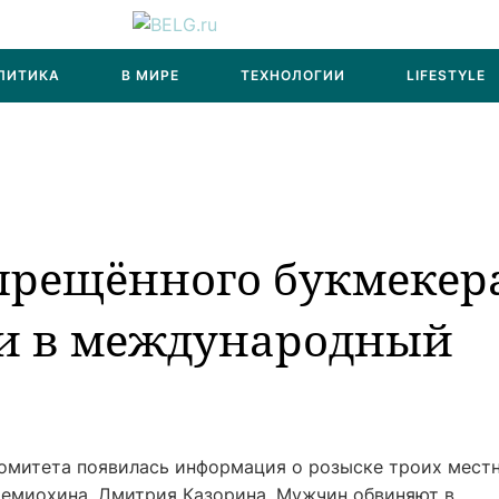
ЛИТИКА
В МИРЕ
ТЕХНОЛОГИИ
LIFESTYLE
прещённого букмекер
ли в международный
комитета появилась информация о розыске троих мест
Семиохина, Дмитрия Казорина. Мужчин обвиняют в