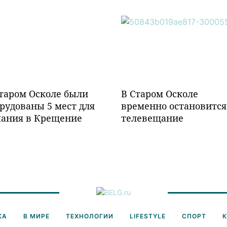
таром Осколе были
В Старом Осколе
рудованы 5 мест для
временно остановится
пания в Крещение
телевещание
КА
В МИРЕ
ТЕХНОЛОГИИ
LIFESTYLE
СПОРТ