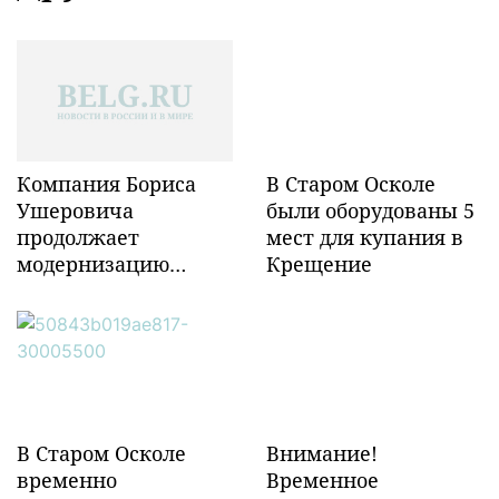
Компания Бориса
В Старом Осколе
Ушеровича
были оборудованы 5
продолжает
мест для купания в
модернизацию
Крещение
объектов ж/д
инфраструктуры в
Забайкалье
В Старом Осколе
Внимание!
временно
Временное