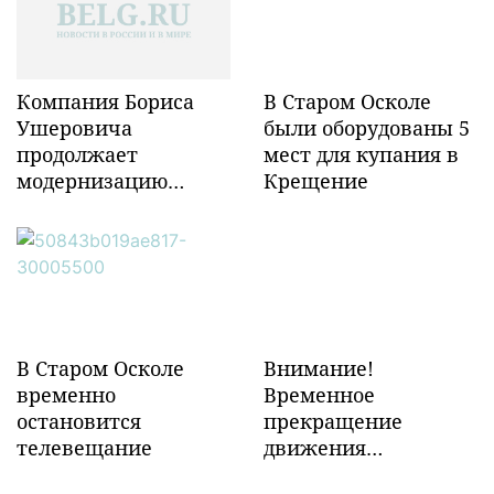
Компания Бориса
В Старом Осколе
Ушеровича
были оборудованы 5
продолжает
мест для купания в
модернизацию
Крещение
объектов ж/д
инфраструктуры в
Забайкалье
В Старом Осколе
Внимание!
временно
Временное
остановится
прекращение
телевещание
движения
транспорта!