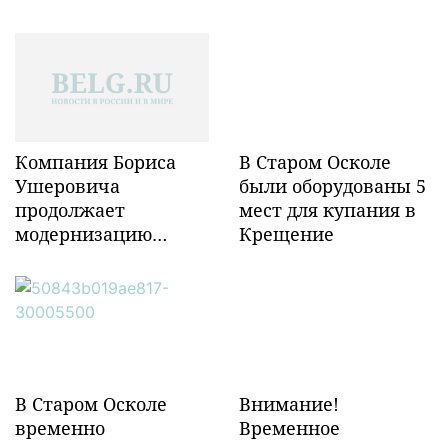
Компания Бориса
В Старом Осколе
Ушеровича
были оборудованы 5
продолжает
мест для купания в
модернизацию
Крещение
объектов ж/д
инфраструктуры в
Забайкалье
В Старом Осколе
Внимание!
временно
Временное