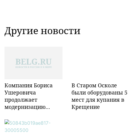
Другие новости
Компания Бориса
В Старом Осколе
Ушеровича
были оборудованы 5
продолжает
мест для купания в
модернизацию
Крещение
объектов ж/д
инфраструктуры в
Забайкалье