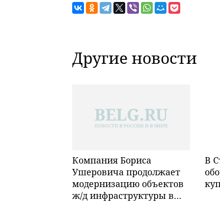
Другие новости
Компания Бориса
В С
Ушеровича продолжает
обо
модернизацию объектов
ку
ж/д инфраструктуры в
Забайкалье