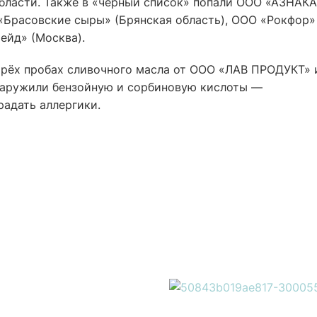
бласти. Также в «чёрный список» попали ООО «АЗНАК
 «Брасовские сыры» (Брянская область), ООО «Рокфор»
ейд» (Москва).
рёх пробах сливочного масла от ООО «ЛАВ ПРОДУКТ» 
аружили бензойную и сорбиновую кислоты —
радать аллергики.