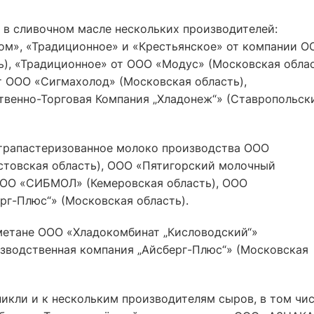
 в сливочном масле нескольких производителей:
м», «Традиционное» и «Крестьянское» от компании О
), «Традиционное» от ООО «Модус» (Московская облас
т ООО «Сигмахолод» (Московская область),
венно-Торговая Компания „Хладонеж“» (Ставропольск
ьтрапастеризованное молоко производства ООО
стовская область), ООО «Пятигорский молочный
ООО «СИБМОЛ» (Кемеровская область), ООО
рг-Плюс“» (Московская область).
метане ООО «Хладокомбинат „Кисловодский“»
зводственная компания „Айсберг-Плюс“» (Московская
икли и к нескольким производителям сыров, в том чи