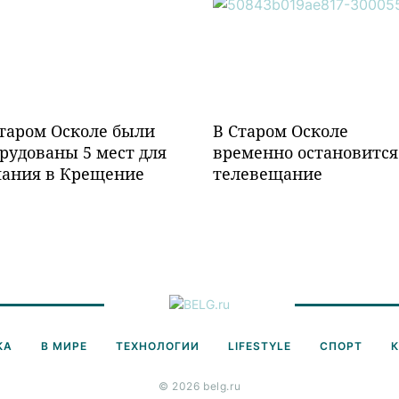
таром Осколе были
В Старом Осколе
рудованы 5 мест для
временно остановится
пания в Крещение
телевещание
КА
В МИРЕ
ТЕХНОЛОГИИ
LIFESTYLE
СПОРТ
© 2026 belg.ru