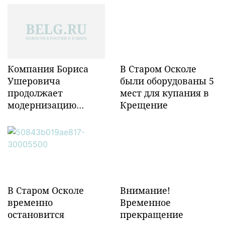
Компания Бориса
В Старом Осколе
Ушеровича
были оборудованы 5
продолжает
мест для купания в
модернизацию
Крещение
объектов ж/д
инфраструктуры в
Забайкалье
В Старом Осколе
Внимание!
временно
Временное
остановится
прекращение