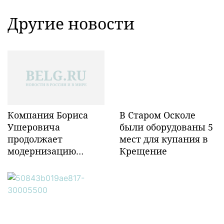
Другие новости
Компания Бориса
В Старом Осколе
Ушеровича
были оборудованы 5
продолжает
мест для купания в
модернизацию
Крещение
объектов ж/д
инфраструктуры в
Забайкалье