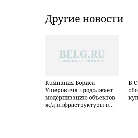
Другие новости
Компания Бориса
В С
Ушеровича продолжает
обо
модернизацию объектов
ку
ж/д инфраструктуры в
Забайкалье