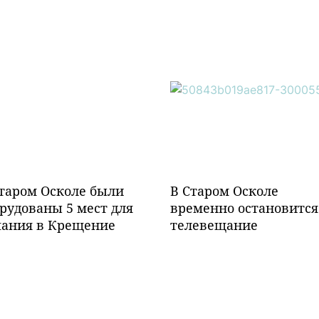
таром Осколе были
В Старом Осколе
рудованы 5 мест для
временно остановится
пания в Крещение
телевещание