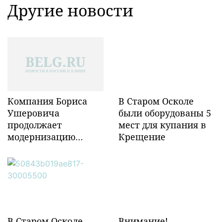
Другие новости
Компания Бориса
В Старом Осколе
Ушеровича
были оборудованы 5
продолжает
мест для купания в
модернизацию
Крещение
объектов ж/д
инфраструктуры в
Забайкалье
В Старом Осколе
Внимание!