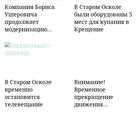
Компания Бориса
В Старом Осколе
Ушеровича
были оборудованы 5
продолжает
мест для купания в
модернизацию
Крещение
объектов ж/д
инфраструктуры в
Забайкалье
В Старом Осколе
Внимание!
временно
Временное
остановится
прекращение
телевещание
движения
транспорта!