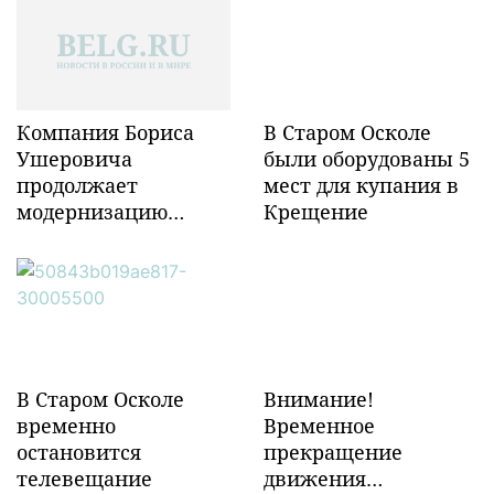
Компания Бориса
В Старом Осколе
Ушеровича
были оборудованы 5
продолжает
мест для купания в
модернизацию
Крещение
объектов ж/д
инфраструктуры в
Забайкалье
В Старом Осколе
Внимание!
временно
Временное
остановится
прекращение
телевещание
движения