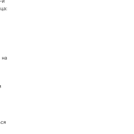
-й
ца:
 на
м
ься