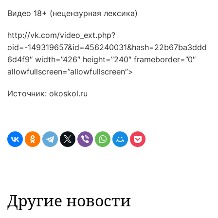
Видео 18+ (нецензурная лексика)
http://vk.com/video_ext.php?
oid=-149319657&id=456240031&hash=22b67ba3ddd
6d4f9″ width=”426″ height=”240″ frameborder=”0″
allowfullscreen=”allowfullscreen”>
Источник: okoskol.ru
Другие новости